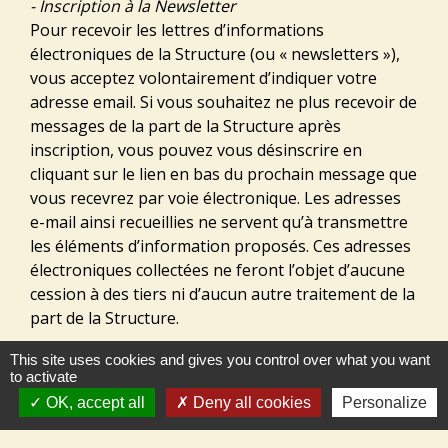
- Inscription à la Newsletter
Pour recevoir les lettres d’informations
électroniques de la Structure (ou « newsletters »),
vous acceptez volontairement d’indiquer votre
adresse email. Si vous souhaitez ne plus recevoir de
messages de la part de la Structure après
inscription, vous pouvez vous désinscrire en
cliquant sur le lien en bas du prochain message que
vous recevrez par voie électronique. Les adresses
e-mail ainsi recueillies ne servent qu’à transmettre
les éléments d’information proposés. Ces adresses
électroniques collectées ne feront l’objet d’aucune
cession à des tiers ni d’aucun autre traitement de la
part de la Structure.
This site uses cookies and gives you control over what you want
- Espace Mon Compte NEOPSE
to activate
L’Espace Mon Compte NEOPSE, qui peut être utilisé
OK, accept all
Deny all cookies
Personalize
pour la contribution sur le Site selon les
fonctionnalités activées par la Structure, fait l’objet