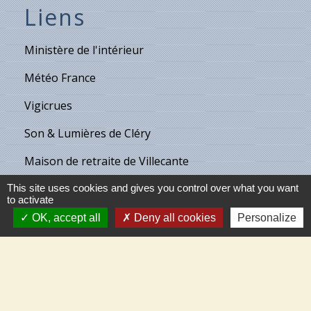
Liens
Ministère de l'intérieur
Météo France
Vigicrues
Son & Lumières de Cléry
Maison de retraite de Villecante
This site uses cookies and gives you control over what you want
to activate
Partenaires
OK, accept all
Deny all cookies
Personalize
C.C.T.V.L.
Meung-sur-Loire
Beaugency