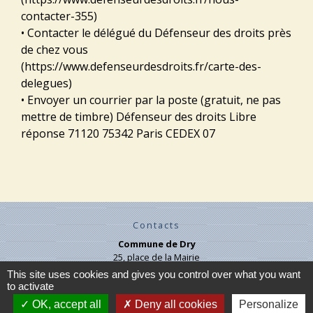
contacter-355)
• Contacter le délégué du Défenseur des droits près
de chez vous
(https://www.defenseurdesdroits.fr/carte-des-
delegues)
• Envoyer un courrier par la poste (gratuit, ne pas
mettre de timbre) Défenseur des droits Libre
réponse 71120 75342 Paris CEDEX 07
Contacts
Commune de Dry
25, place de la Mairie
45370 Dry - FRANCE
This site uses cookies and gives you control over what you want
+33 2 38 45 71 07
to activate
Contact par formulaire
OK, accept all
Deny all cookies
Personalize