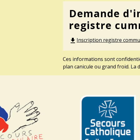
Demande d'in
registre cu
Inscription registre commu
file_download
Ces informations sont confidentie
plan canicule ou grand froid. La 