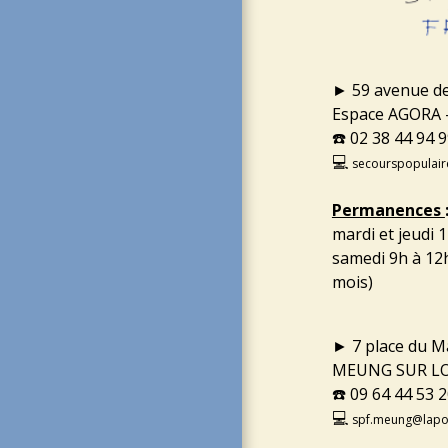
► 59 avenue 
Espace AGORA
☎️ 02 38 44 94 
💻
secourspopulai
Permanences
mardi et jeudi 1
samedi 9h à 12
mois)
► 7 place du 
MEUNG SUR LO
☎️ 09 64 44 53 
💻
spf.meung@lapo