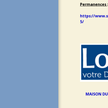
Permanences
https://www.s
5/
MAISON DU