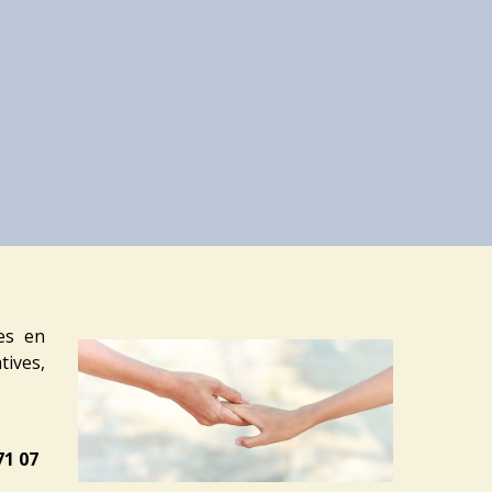
nes en
tives,
71 07