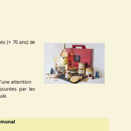
és (+ 70 ans) de
d’une attention
assurées par les
ule.
mmunal