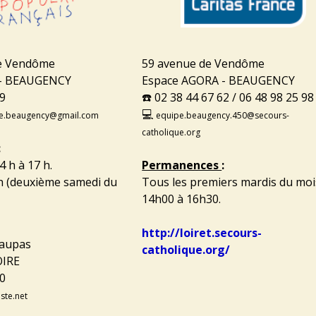
de Vendôme
59 avenue de Vendôme
 - BEAUGENCY
Espace AGORA - BEAUGENCY
99
☎️ 02 38 44 67 62 / 06 48 98 25 98
💻
re.beaugency@gmail.com
equipe.beaugency.450@secours-
catholique.org
:
4 h à 17 h.
Permanences
:
h (deuxième samedi du
Tous les premiers mardis du moi
14h00 à 16h30.
http://loiret.secours-
Maupas
catholique.org/
IRE
20
ste.net