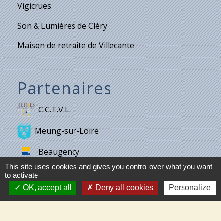
Vigicrues
Son & Lumières de Cléry
Maison de retraite de Villecante
Partenaires
C.C.T.V.L.
Meung-sur-Loire
Beaugency
This site uses cookies and gives you control over what you want
Cléry-St-André
to activate
OK, accept all
Deny all cookies
Personalize
Mareau-aux-Prés
Mézières-Lez-Cléry