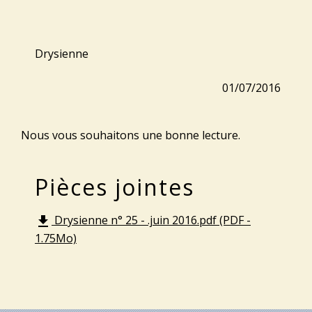
Drysienne
01/07/2016
Nous vous souhaitons une bonne lecture.
Pièces jointes
Drysienne n° 25 - .juin 2016.pdf (PDF -
file_download
1.75Mo)