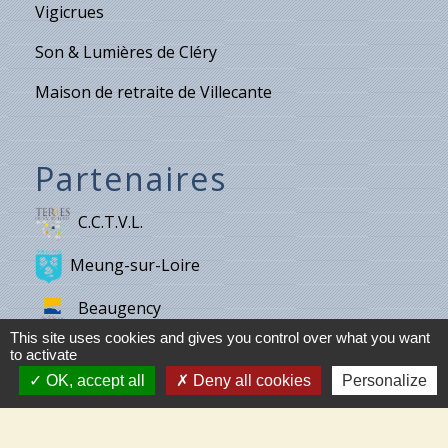
Vigicrues
Son & Lumières de Cléry
Maison de retraite de Villecante
Partenaires
C.C.T.V.L.
Meung-sur-Loire
Beaugency
This site uses cookies and gives you control over what you want
Cléry-St-André
to activate
OK, accept all
Deny all cookies
Personalize
Mareau-aux-Prés
Mézières-Lez-Cléry