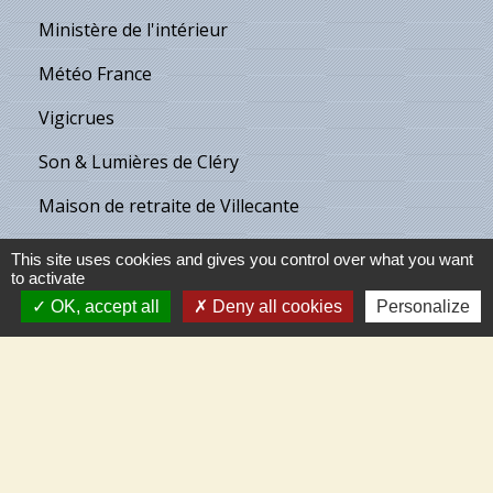
Ministère de l'intérieur
Météo France
Vigicrues
Son & Lumières de Cléry
Maison de retraite de Villecante
This site uses cookies and gives you control over what you want
to activate
Partenaires
OK, accept all
Deny all cookies
Personalize
C.C.T.V.L.
Meung-sur-Loire
Beaugency
Cléry-St-André