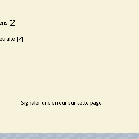
éens
open_in_new
retraite
open_in_new
Signaler une erreur sur cette page