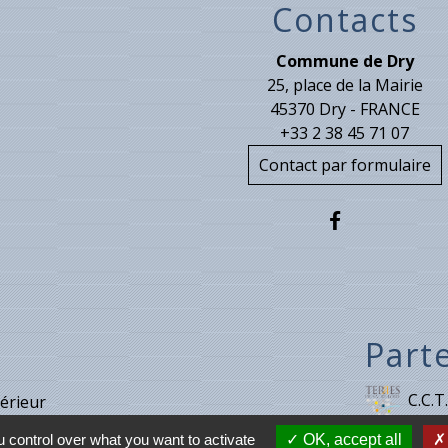
Contacts
Commune de Dry
25, place de la Mairie
45370 Dry - FRANCE
+33 2 38 45 71 07
Contact par formulaire
Part
C.C.T.
térieur
 control over what you want to activate
OK, accept all
Meung