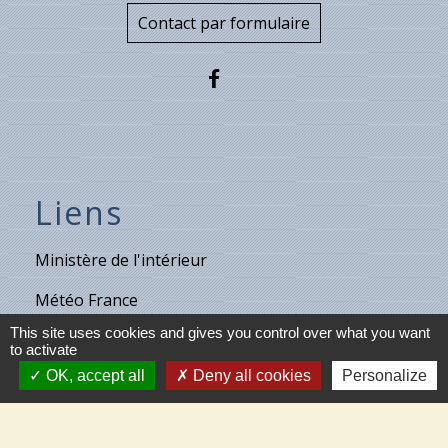
Contact par formulaire
Liens
Ministère de l'intérieur
Météo France
This site uses cookies and gives you control over what you want
Vigicrues
to activate
OK, accept all
Deny all cookies
Personalize
Son & Lumières de Cléry
Maison de retraite de Villecante