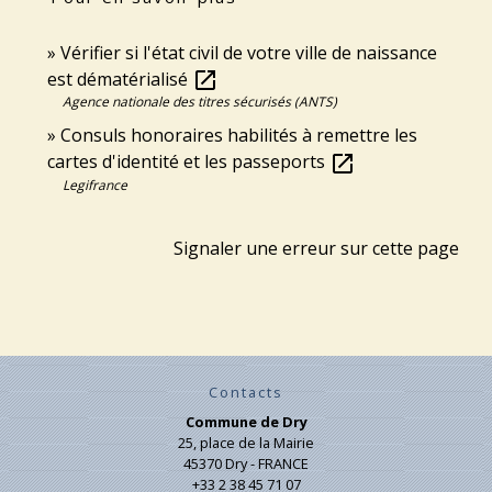
Vérifier si l'état civil de votre ville de naissance
est dématérialisé
open_in_new
Agence nationale des titres sécurisés (ANTS)
Consuls honoraires habilités à remettre les
cartes d'identité et les passeports
open_in_new
Legifrance
Signaler une erreur sur cette page
Contacts
Commune de Dry
25, place de la Mairie
45370 Dry - FRANCE
+33 2 38 45 71 07