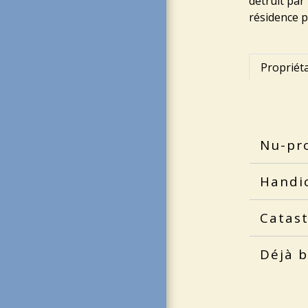
détruit par
résidence p
Propriéta
Nu-pro
Handic
Catas
Déjà b