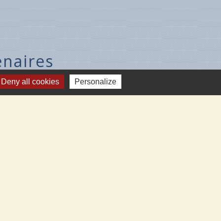
enaires
Deny all cookies
Personalize
V.L.
-sur-Loire
gency
Cléry-St-André
eau-aux-Prés
zières-Lez-Cléry
-
Plan du site
-
Gestion des cookies