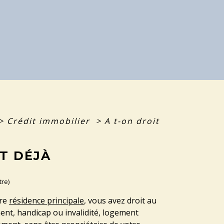
>
Crédit immobilier
>
A t-on droit
T DÉJÀ
tre)
tre
résidence principale
, vous avez droit au
ent, handicap ou invalidité, logement