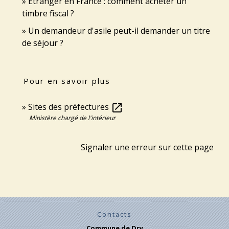
Étranger en France : comment acheter un
timbre fiscal ?
Un demandeur d'asile peut-il demander un titre
de séjour ?
Pour en savoir plus
Sites des préfectures
open_in_new
Ministère chargé de l'intérieur
Signaler une erreur sur cette page
Contacts
Commune de Dry