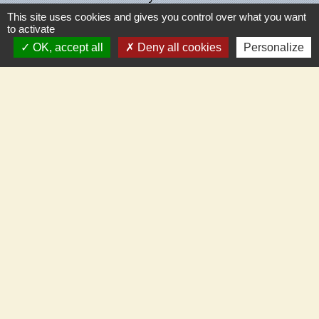
This site uses cookies and gives you control over what you want
Maison de retraite de Villecante
to activate
OK, accept all
Deny all cookies
Personalize
Partenaires
C.C.T.V.L.
Meung-sur-Loire
Beaugency
Cléry-St-André
Mareau-aux-Prés
Mézières-Lez-Cléry
Mentions légales
-
Politique de confidentialité
-