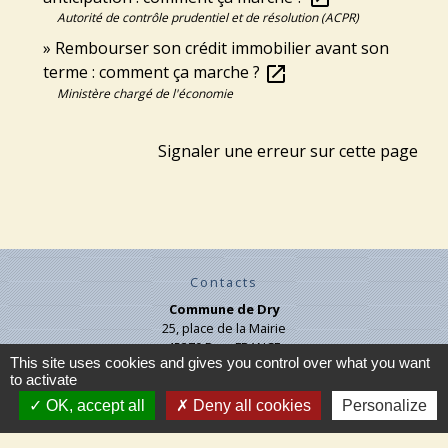
Autorité de contrôle prudentiel et de résolution (ACPR)
Rembourser son crédit immobilier avant son
terme : comment ça marche ?
open_in_new
Ministère chargé de l'économie
Signaler une erreur sur cette page
Contacts
Commune de Dry
25, place de la Mairie
45370 Dry - FRANCE
This site uses cookies and gives you control over what you want
+33 2 38 45 71 07
to activate
Contact par formulaire
OK, accept all
Deny all cookies
Personalize