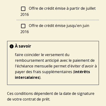
Offre de crédit émise à partir de juillet
check_box_outline_blank
2016
Offre de crédit émise jusqu'en juin
check_box_outline_blank
2016
À savoir
info
faire coïncider le versement du
remboursement anticipé avec le paiement de
l'échéance mensuelle permet d'éviter d'avoir à
payer des frais supplémentaires (
intérêts
intercalaires
).
Ces conditions dépendent de la date de signature
de votre contrat de prêt.