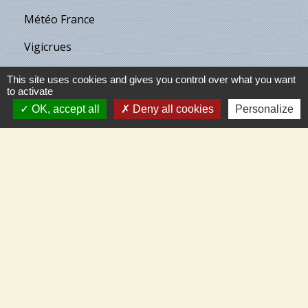
Météo France
Vigicrues
Son & Lumières de Cléry
This site uses cookies and gives you control over what you want
to activate
Maison de retraite de Villecante
OK, accept all
Deny all cookies
Personalize
Partenaires
C.C.T.V.L.
Meung-sur-Loire
Beaugency
Cléry-St-André