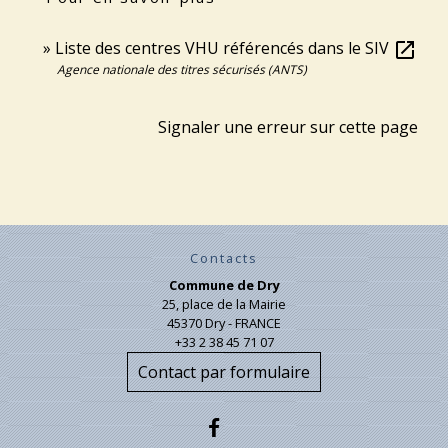
Liste des centres VHU référencés dans le SIV
open_in_new
Agence nationale des titres sécurisés (ANTS)
Signaler une erreur sur cette page
Contacts
Commune de Dry
25, place de la Mairie
45370 Dry - FRANCE
+33 2 38 45 71 07
Contact par formulaire