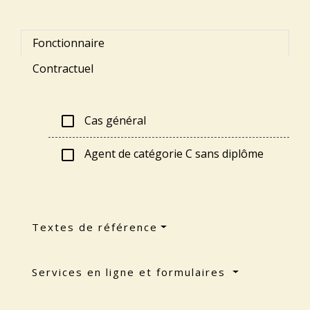
Fonctionnaire
Contractuel
Cas général
check_box_outline_blank
Agent de catégorie C sans diplôme
check_box_outline_blank
Textes de référence
Services en ligne et formulaires