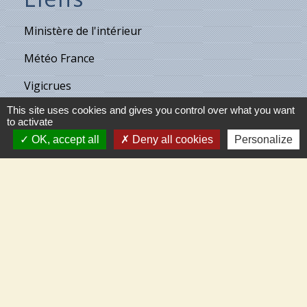
Ministère de l'intérieur
Météo France
Vigicrues
This site uses cookies and gives you control over what you want
Son & Lumières de Cléry
to activate
Maison de retraite de Villecante
OK, accept all
Deny all cookies
Personalize
Partenaires
C.C.T.V.L.
Meung-sur-Loire
Beaugency