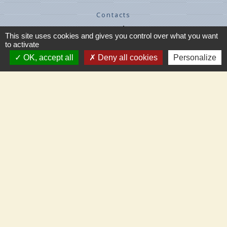
Contacts
Commune de Dry
This site uses cookies and gives you control over what you want
25, place de la Mairie
to activate
45370 Dry - FRANCE
+33 2 38 45 71 07
OK, accept all
Deny all cookies
Personalize
Contact par formulaire
Liens
Ministère de l'intérieur
Météo France