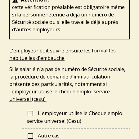
warning
cette vérification préalable est obligatoire même
si la personne retenue a déjà un numéro de
Sécurité sociale ou si elle travaille déjà auprès
d'autres employeurs.
L'employeur doit suivre ensuite les
formalités
habituelles d'embauche
.
Si le salarié n'a pas de numéro de Sécurité sociale,
la procédure de
demande d'immatriculation
présente des particularités, notamment si
l'employeur utilise
le chèque emploi service
universel (cesu).
L'employeur utilise le Chèque emploi
check_box_outline_blank
service universel (Cesu)
Autre cas
check_box_outline_blank