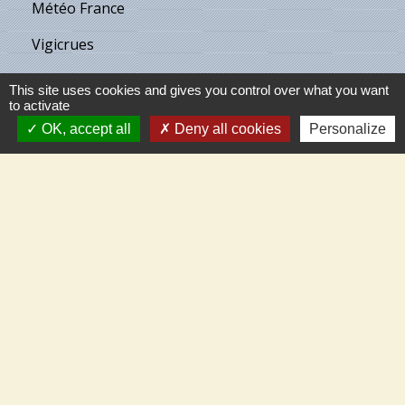
Météo France
Vigicrues
Son & Lumières de Cléry
This site uses cookies and gives you control over what you want
to activate
Maison de retraite de Villecante
OK, accept all
Deny all cookies
Personalize
Partenaires
C.C.T.V.L.
Meung-sur-Loire
Beaugency
Cléry-St-André
Mareau-aux-Prés