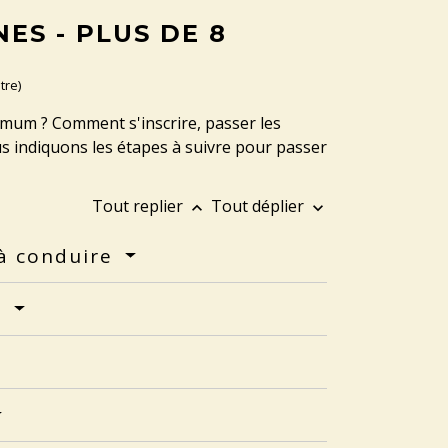
ES - PLUS DE 8
tre)
imum ? Comment s'inscrire, passer les
s indiquons les étapes à suivre pour passer
Tout replier
Tout déplier
keyboard_arrow_up
keyboard_arrow_down
 à conduire
D