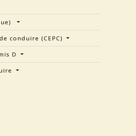
ique)
 de conduire (CEPC)
rmis D
duire