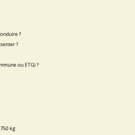
conduire ?
ésenter ?
commune ou ETG) ?
 750 kg