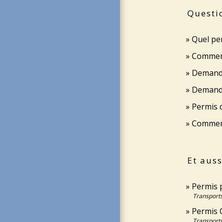
Questi
Quel per
Comment
Demande 
Demande 
Permis 
Comment
Et auss
Permis p
Transports
Permis C
Transports