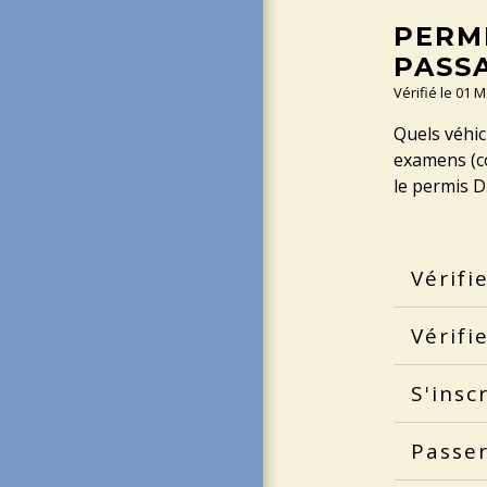
PERMI
PASS
Vérifié le 01 
Quels véhic
examens (co
le permis D
Vérifi
Vérifi
S'insc
Passe