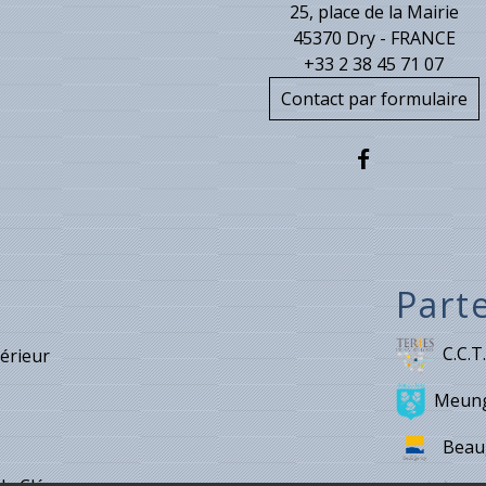
25, place de la Mairie
45370 Dry - FRANCE
+33 2 38 45 71 07
Contact par formulaire
Part
C.C.T.
térieur
Meung
Beau
de Cléry