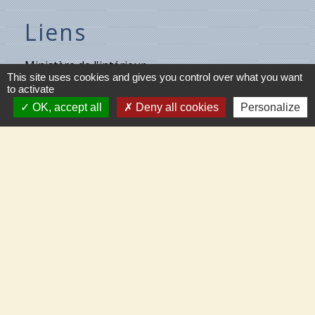
Liens
Ministère de l'intérieur
This site uses cookies and gives you control over what you want
to activate
Météo France
OK, accept all
Deny all cookies
Personalize
Vigicrues
Son & Lumières de Cléry
Maison de retraite de Villecante
Partenaires
C.C.T.V.L.
Meung-sur-Loire