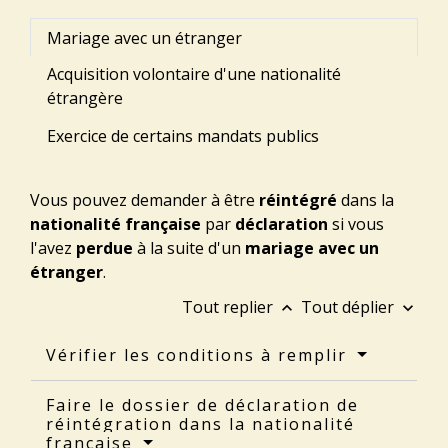
Mariage avec un étranger
Acquisition volontaire d'une nationalité
étrangère
Exercice de certains mandats publics
Vous pouvez demander à être
réintégré
dans la
nationalité française
par
déclaration
si vous
l'avez
perdue
à la suite d'un
mariage avec un
étranger
.
Tout replier
Tout déplier
keyboard_arrow_up
keyboard_arrow_down
Vérifier les conditions à remplir
Faire le dossier de déclaration de
réintégration dans la nationalité
française