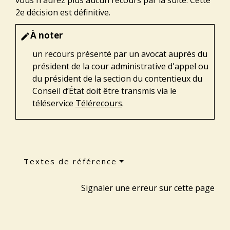
vous n'aurez plus aucun recours par la suite. Cette
2
e
décision est définitive.
À noter
edit
un recours présenté par un avocat auprès du
président de la cour administrative d'appel ou
du président de la section du contentieux du
Conseil d’État doit être transmis via le
téléservice
Télérecours
.
Textes de référence
Signaler une erreur sur cette page