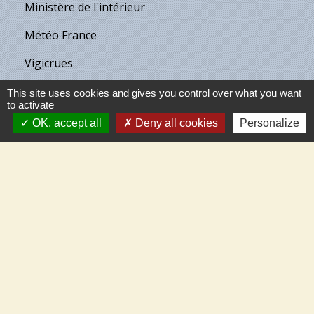
Ministère de l'intérieur
Météo France
Vigicrues
Son & Lumières de Cléry
This site uses cookies and gives you control over what you want
to activate
Maison de retraite de Villecante
OK, accept all
Deny all cookies
Personalize
Partenaires
C.C.T.V.L.
Meung-sur-Loire
Beaugency
Cléry-St-André