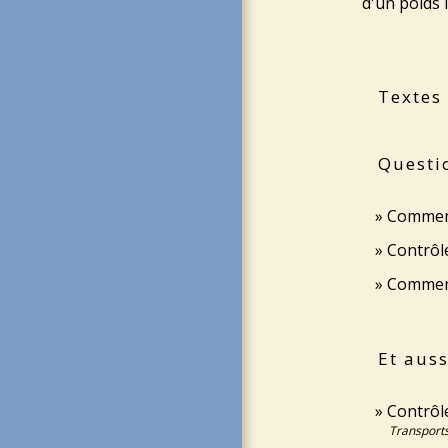
d'un poids 
Textes
Questi
Comment 
Contrôle
Comment 
Et auss
Contrôl
Transports