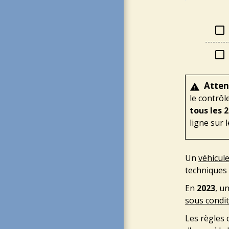
check_box_outline_blank
check_box_outline_blank
Atten
warning
le contrôl
tous les 
ligne sur l
Un
véhicule
techniques 
En
2023
, u
sous condi
Les règles 