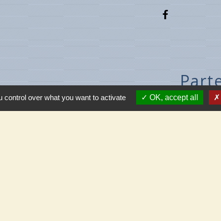
Part
 control over what you want to activate
OK, accept all
C.C.T.
térieur
Meung
Beau
de Cléry
e de Villecante
Mar
Mé