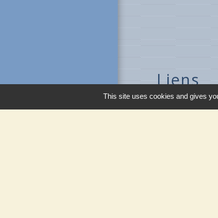
Liens
This site uses cookies and gives you
Ministère de l'in
Météo France
Vigicrues
Son & Lumières 
Maison de retrait