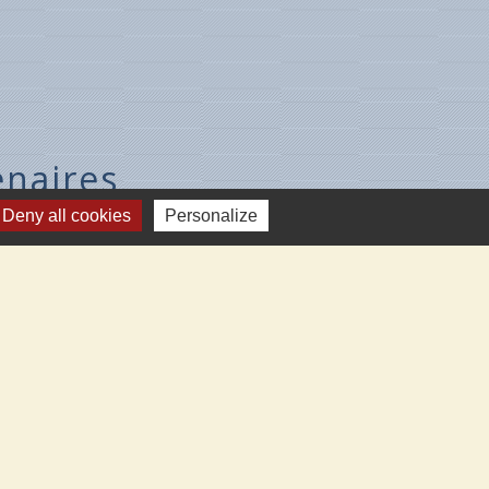
enaires
Deny all cookies
Personalize
V.L.
-sur-Loire
gency
Cléry-St-André
eau-aux-Prés
zières-Lez-Cléry