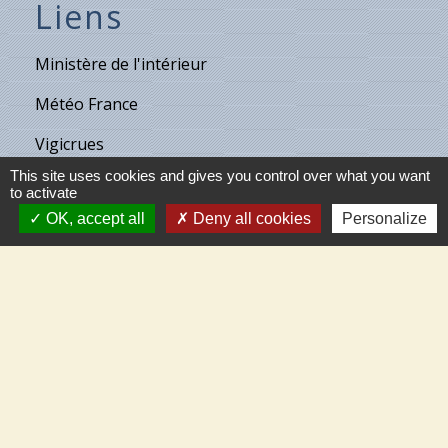
Liens
Ministère de l'intérieur
Météo France
Vigicrues
This site uses cookies and gives you control over what you want
Son & Lumières de Cléry
to activate
OK, accept all
Deny all cookies
Personalize
Maison de retraite de Villecante
Partenaires
C.C.T.V.L.
Meung-sur-Loire
Beaugency