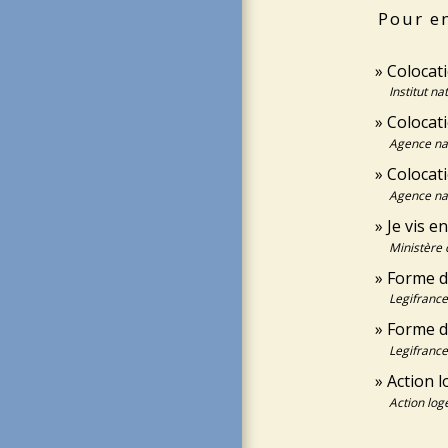
Pour en
Colocati
Institut n
Colocat
Agence nat
Colocat
Agence nat
Je vis e
Ministère 
Forme du
Legifrance
Forme d
Legifrance
Action l
Action lo