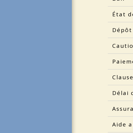
État d
Dépôt
Cauti
Paiem
Clause
Délai 
Assur
Aide a