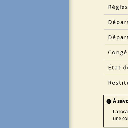
Règles
Départ
Départ
Congé
État d
Restit
À savo
info
La loc
une col