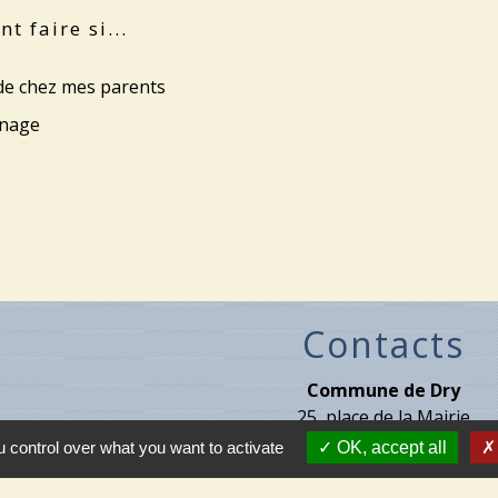
 faire si...
 de chez mes parents
énage
Contacts
Commune de Dry
25, place de la Mairie
45370 Dry - FRANCE
 control over what you want to activate
OK, accept all
+33 2 38 45 71 07