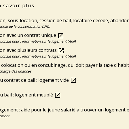
 savoir plus
on, sous-location, cession de bail, locataire décédé, abando
ational de la consommation (INC)
ion avec un contrat unique
open_in_new
ionale pour l'information sur le logement (Anil)
ion avec plusieurs contrats
open_in_new
ionale pour l'information sur le logement (Anil)
n colocation ou en concubinage, qui doit payer la taxe d'habi
chargé des finances
 contrat de bail : logement vide
open_in_new
u bail : logement meublé
open_in_new
ogement : aide pour le jeune salarié à trouver un logement 
gement