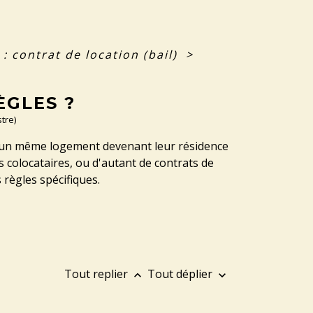
: contrat de location (bail)
>
ÈGLES ?
tre)
'un même logement devenant leur résidence
s colocataires, ou d'autant de contrats de
s règles spécifiques.
Tout replier
Tout déplier
keyboard_arrow_up
keyboard_arrow_down