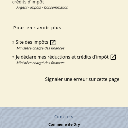
crédits d'impôt
Argent - Impôts - Consommation
Pour en savoir plus
Site des impôts
open_in_new
Ministère chargé des finances
Je déclare mes réductions et crédits d'impôt
open_in_new
Ministère chargé des finances
Signaler une erreur sur cette page
Contacts
Commune de Dry