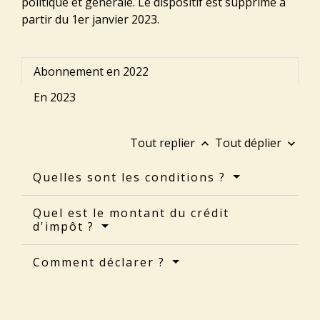
politique et générale. Le dispositif est supprimé à
partir du 1
er
janvier 2023.
Abonnement en 2022
En 2023
Tout replier
Tout déplier
keyboard_arrow_up
keyboard_arrow_down
Quelles sont les conditions ?
Quel est le montant du crédit
d'impôt ?
Comment déclarer ?