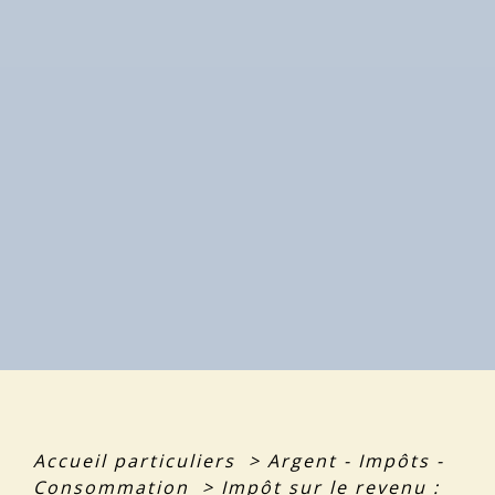
Accueil particuliers
>
Argent - Impôts -
Consommation
>
Impôt sur le revenu :