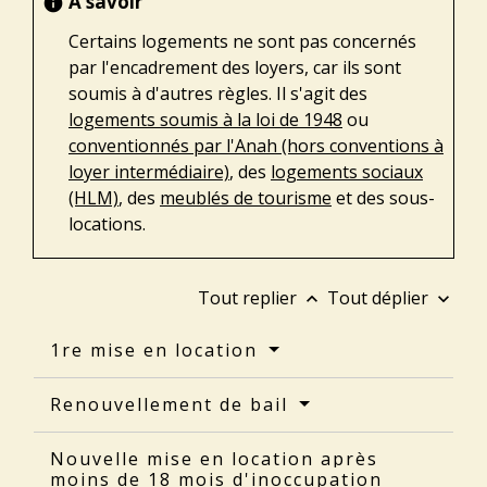
À savoir
info
Certains logements ne sont pas concernés
par l'encadrement des loyers, car ils sont
soumis à d'autres règles. Il s'agit des
logements soumis à la loi de 1948
ou
conventionnés par l'Anah (hors conventions à
loyer intermédiaire)
, des
logements sociaux
(HLM)
, des
meublés de tourisme
et des sous-
locations.
Tout replier
Tout déplier
keyboard_arrow_up
keyboard_arrow_down
1re mise en location
Renouvellement de bail
Nouvelle mise en location après
moins de 18 mois d'inoccupation