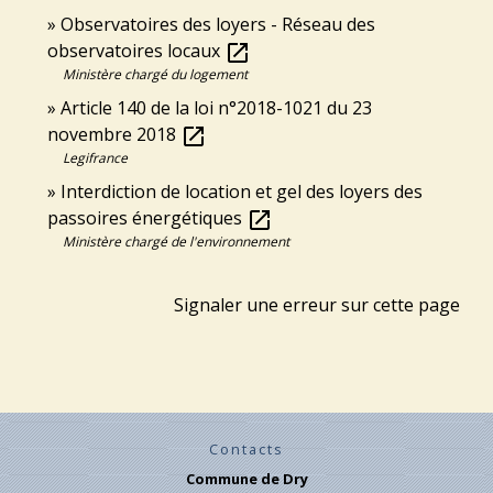
Observatoires des loyers - Réseau des
observatoires locaux
open_in_new
Ministère chargé du logement
Article 140 de la loi n°2018-1021 du 23
novembre 2018
open_in_new
Legifrance
Interdiction de location et gel des loyers des
passoires énergétiques
open_in_new
Ministère chargé de l'environnement
Signaler une erreur sur cette page
Contacts
Commune de Dry