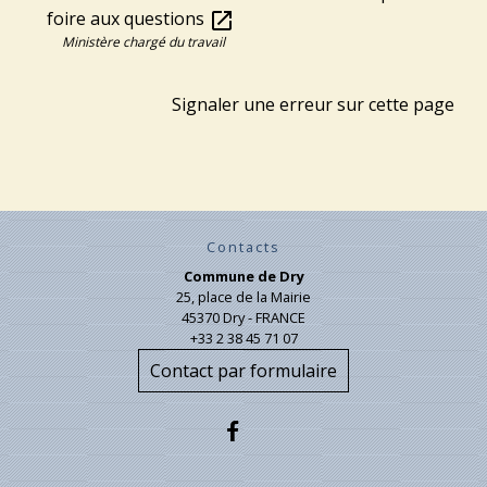
foire aux questions
open_in_new
Ministère chargé du travail
Signaler une erreur sur cette page
Contacts
Commune de Dry
25, place de la Mairie
45370 Dry - FRANCE
+33 2 38 45 71 07
Contact par formulaire