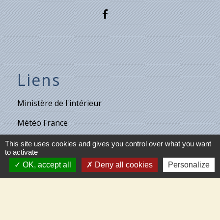
Liens
Ministère de l'intérieur
Météo France
Vigicrues
This site uses cookies and gives you control over what you want
to activate
Son & Lumières de Cléry
OK, accept all
Deny all cookies
Personalize
Maison de retraite de Villecante