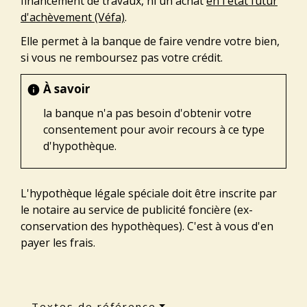
financement de travaux, ni un achat
en l'état futur
d'achèvement (Véfa)
.
Elle permet à la banque de faire vendre votre bien,
si vous ne remboursez pas votre crédit.
À savoir
info
la banque n'a pas besoin d'obtenir votre
consentement pour avoir recours à ce type
d'hypothèque.
L'hypothèque légale spéciale doit être inscrite par
le notaire au service de publicité foncière (ex-
conservation des hypothèques). C'est à vous d'en
payer les frais.
Textes de référence