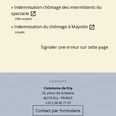
Indemnisation chômage des intermittents du
spectacle
open_in_new
Pôle emploi
Indemnisation du chômage à Mayotte
open_in_new
Unédic
Signaler une erreur sur cette page
Contacts
Commune de Dry
25, place de la Mairie
45370 Dry - FRANCE
+33 2 38 45 71 07
Contact par formulaire