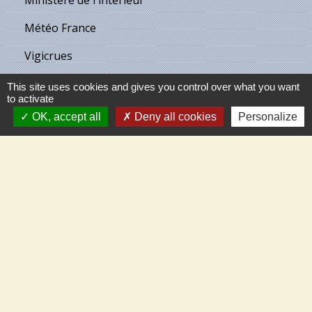
Météo France
Vigicrues
Son & Lumières de Cléry
This site uses cookies and gives you control over what you want
to activate
Maison de retraite de Villecante
OK, accept all
Deny all cookies
Personalize
Partenaires
C.C.T.V.L.
Meung-sur-Loire
Beaugency
Cléry-St-André