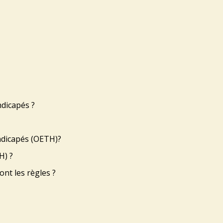
ndicapés ?
andicapés (OETH)?
H) ?
ont les règles ?