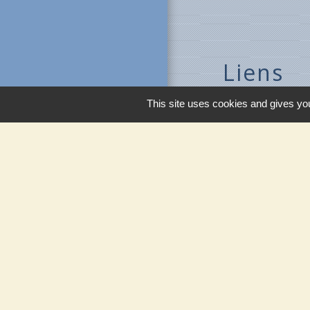
Liens
Ministère de l'in
This site uses cookies and gives you
Météo France
Vigicrues
Son & Lumières 
Maison de retrait
Men