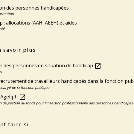
on des personnes handicapées
Formation
 : allocations (AAH, AEEH) et aides
nté
 savoir plus
on des personnes en situation de handicap
open_in_new
i
recrutement de travailleurs handicapés dans la fonction pu
chargé de la fonction publique
l'Agefiph
open_in_new
n de gestion du fonds pour l'insertion professionnelle des personnes handicapée
 faire si...