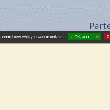
Part
C.C.T.
térieur
 control over what you want to activate
OK, accept all
Meung
Beau
de Cléry
e de Villecante
Mar
Mé
tions légales
-
Politique de confidentialité
-
Accessibilité