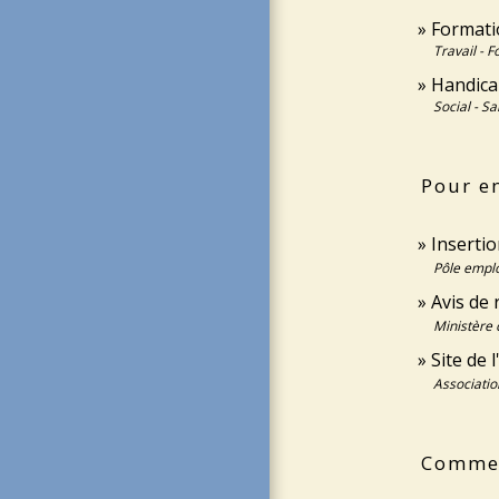
Formati
Travail - 
Handicap
Social - Sa
Pour en
Inserti
Pôle emplo
Avis de 
Ministère 
Site de 
Associatio
Comment