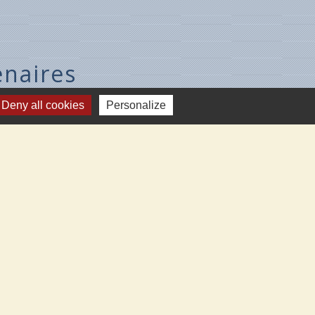
enaires
V.L.
Deny all cookies
Personalize
-sur-Loire
gency
Cléry-St-André
eau-aux-Prés
zières-Lez-Cléry
-
Plan du site
-
Gestion des cookies