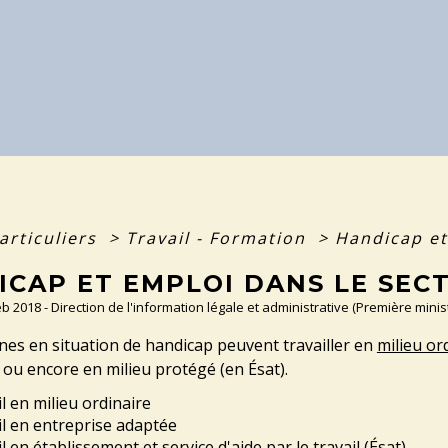
articuliers
>
Travail - Formation
>
Handicap et
ICAP ET EMPLOI DANS LE SEC
Feb 2018 - Direction de l'information légale et administrative (Première minis
es en situation de handicap peuvent travailler en
milieu or
s ou encore en milieu protégé (en Ésat).
l en milieu ordinaire
il en entreprise adaptée
l en établissement et service d'aide par le travail (Ésat)