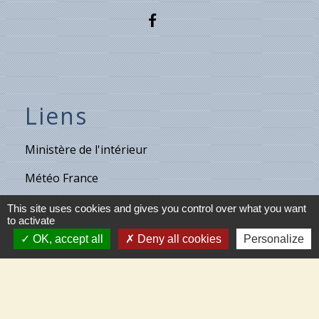
Liens
Ministère de l'intérieur
Météo France
Vigicrues
This site uses cookies and gives you control over what you want
to activate
Son & Lumières de Cléry
OK, accept all
Deny all cookies
Personalize
Maison de retraite de Villecante