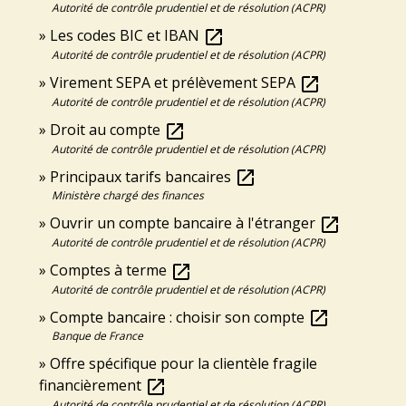
Autorité de contrôle prudentiel et de résolution (ACPR)
Les codes BIC et IBAN
open_in_new
Autorité de contrôle prudentiel et de résolution (ACPR)
Virement SEPA et prélèvement SEPA
open_in_new
Autorité de contrôle prudentiel et de résolution (ACPR)
Droit au compte
open_in_new
Autorité de contrôle prudentiel et de résolution (ACPR)
Principaux tarifs bancaires
open_in_new
Ministère chargé des finances
Ouvrir un compte bancaire à l'étranger
open_in_new
Autorité de contrôle prudentiel et de résolution (ACPR)
Comptes à terme
open_in_new
Autorité de contrôle prudentiel et de résolution (ACPR)
Compte bancaire : choisir son compte
open_in_new
Banque de France
Offre spécifique pour la clientèle fragile
financièrement
open_in_new
Autorité de contrôle prudentiel et de résolution (ACPR)