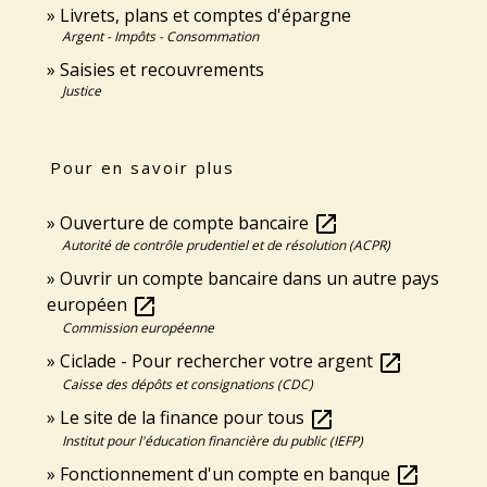
Livrets, plans et comptes d'épargne
Argent - Impôts - Consommation
Saisies et recouvrements
Justice
Pour en savoir plus
Ouverture de compte bancaire
open_in_new
Autorité de contrôle prudentiel et de résolution (ACPR)
Ouvrir un compte bancaire dans un autre pays
européen
open_in_new
Commission européenne
Ciclade - Pour rechercher votre argent
open_in_new
Caisse des dépôts et consignations (CDC)
Le site de la finance pour tous
open_in_new
Institut pour l'éducation financière du public (IEFP)
Fonctionnement d'un compte en banque
open_in_new