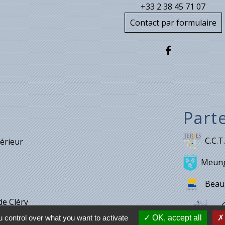
+33 2 38 45 71 07
Contact par formulaire
Part
C.C.T.
térieur
Meung
Beau
de Cléry
 control over what you want to activate
OK, accept all
e de Villecante