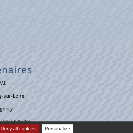
enaires
V.L.
-sur-Loire
gency
Cléry-St-André
Deny all cookies
Personalize