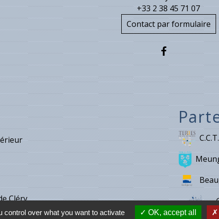
+33 2 38 45 71 07
Contact par formulaire
Part
C.C.T.
térieur
Meung
Beau
de Cléry
 control over what you want to activate
OK, accept all
e de Villecante