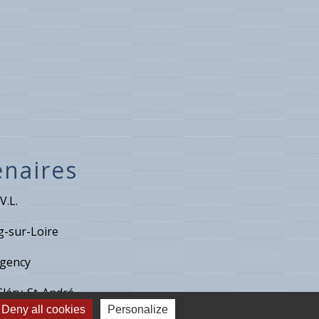
enaires
V.L.
-sur-Loire
gency
Cléry-St-André
Deny all cookies
Personalize