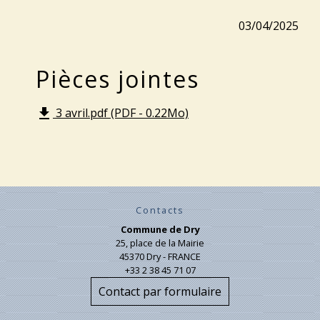
03/04/2025
Pièces jointes
3 avril.pdf (PDF - 0.22Mo)
file_download
Contacts
Commune de Dry
25, place de la Mairie
45370 Dry - FRANCE
+33 2 38 45 71 07
Contact par formulaire