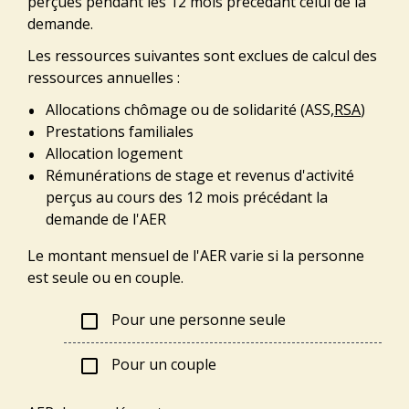
perçues pendant les 12 mois précédant celui de la
demande.
Les ressources suivantes sont exclues de calcul des
ressources annuelles :
Allocations chômage ou de solidarité (ASS,
RSA
)
Prestations familiales
Allocation logement
Rémunérations de stage et revenus d'activité
perçus au cours des 12 mois précédant la
demande de l'AER
Le montant mensuel de l'AER varie si la personne
est seule ou en couple.
Pour une personne seule
check_box_outline_blank
Pour un couple
check_box_outline_blank