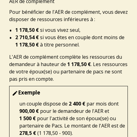
AER de complément
Pour bénéficier de l'AER de complément, vous devez
disposer de ressources inférieures à :
1 178,50 €
si vous vivez seul,
2 710,54 €
si vous êtes en couple dont moins de
1 178,50 €
à titre personnel.
L'AER de complément complète les ressources du
demandeur à hauteur de
1 178,50 €
. Les ressources
de votre époux(se) ou partenaire de pacs ne sont
pas pris en compte.
Exemple
edit
un couple dispose de
2 400 €
par mois dont
900,00 €
pour le demandeur de l'AER et
1 500 €
pour l'activité de son époux(se) ou
partenaire de Pacs. Le montant de l'AER est de
278,5 €
(1 178,50 - 900).