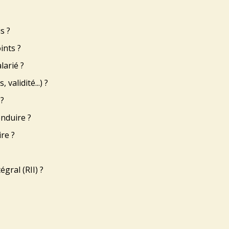
s ?
ints ?
larié ?
validité...) ?
 ?
onduire ?
re ?
gral (RII) ?