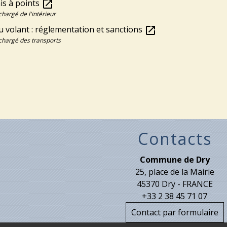
is à points
open_in_new
chargé de l'intérieur
u volant : réglementation et sanctions
open_in_new
chargé des transports
Contacts
Commune de Dry
25, place de la Mairie
45370 Dry - FRANCE
+33 2 38 45 71 07
Contact par formulaire