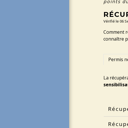
points d
RÉCU
Vérifié le 06 
Comment réc
connaître 
Permis n
La récupéra
sensibilisa
Récupé
Récupé