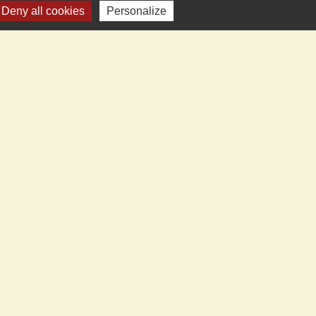
Deny all cookies
Personalize
enaires
V.L.
-sur-Loire
gency
Cléry-St-André
eau-aux-Prés
zières-Lez-Cléry