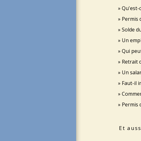
Qu'est-c
Permis d
Solde d
Un emplo
Qui peut
Retrait 
Un salar
Faut-il 
Comment
Permis d
Et auss