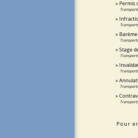
Permis 
Transports
Infracti
Transports
Barème d
Transports
Stage de
Transports
Invalida
Transports
Annulati
Transports
Contrav
Transports
Pour en