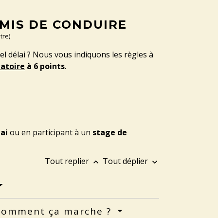
MIS DE CONDUIRE
tre)
 délai ? Nous vous indiquons les règles à
atoire
à 6 points
.
ai
ou en participant à un
stage de
Tout replier
Tout déplier
keyboard_arrow_up
keyboard_arrow_down
: comment ça marche ?