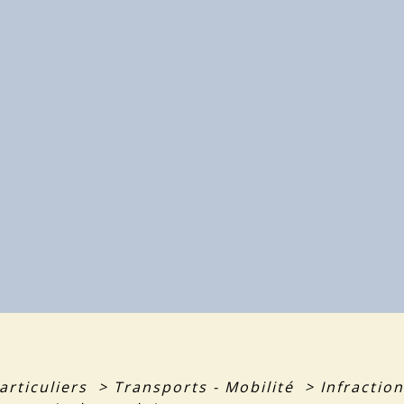
articuliers
>
Transports - Mobilité
>
Infractio