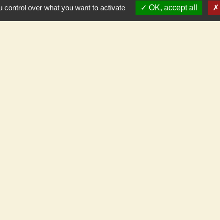
 control over what you want to activate
OK, accept all
Part
C.C.T.
térieur
Meung
Beau
de Cléry
e de Villecante
Mar
Mé