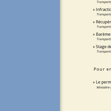
Transports
Infracti
Transports
Récupér
Transports
Barème d
Transports
Stage de
Transports
Pour en
Le perm
Ministère 