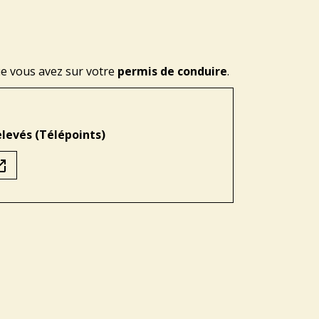
e vous avez sur votre
permis de conduire
.
elevés (Télépoints)
in_new