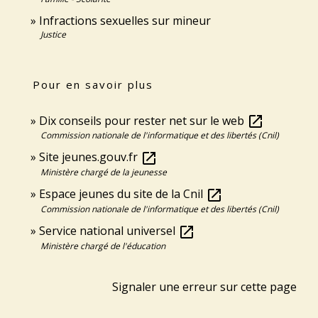
Infractions sexuelles sur mineur
Justice
Pour en savoir plus
Dix conseils pour rester net sur le web
open_in_new
Commission nationale de l'informatique et des libertés (Cnil)
Site jeunes.gouv.fr
open_in_new
Ministère chargé de la jeunesse
Espace jeunes du site de la Cnil
open_in_new
Commission nationale de l'informatique et des libertés (Cnil)
Service national universel
open_in_new
Ministère chargé de l'éducation
Signaler une erreur sur cette page