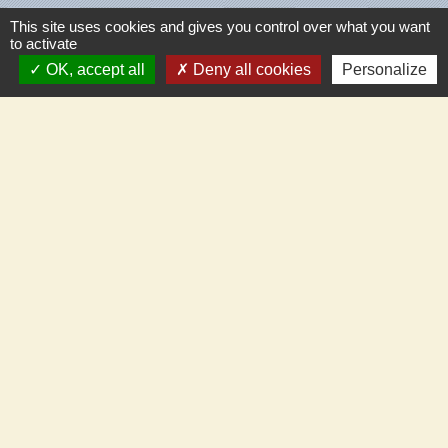
This site uses cookies and gives you control over what you want
Météo France
to activate
Vigicrues
OK, accept all
Deny all cookies
Personalize
Son & Lumières de Cléry
Maison de retraite de Villecante
Partenaires
C.C.T.V.L.
Meung-sur-Loire
Beaugency
Cléry-St-André