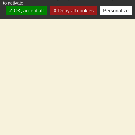
to activate
OK, accept all
Deny all cookies
Personalize
Partenaires
C.C.T.V.L.
Meung-sur-Loire
Beaugency
Cléry-St-André
Mareau-aux-Prés
Mézières-Lez-Cléry
Mentions légales
-
Politique de confidentialité
-
Accessibilité
-
Plan du site
-
Gestion des cookies