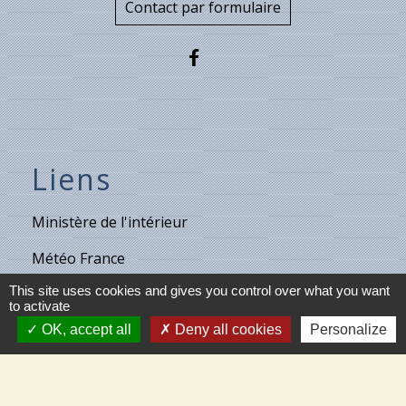
Contact par formulaire
Liens
Ministère de l'intérieur
Météo France
This site uses cookies and gives you control over what you want
Vigicrues
to activate
Son & Lumières de Cléry
OK, accept all
Deny all cookies
Personalize
Maison de retraite de Villecante