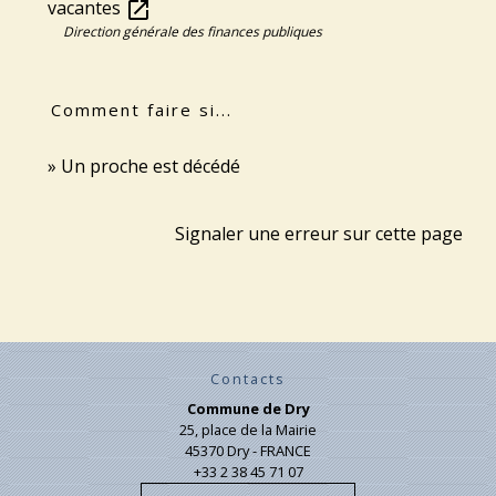
vacantes
open_in_new
Direction générale des finances publiques
Comment faire si...
Un proche est décédé
Signaler une erreur sur cette page
Contacts
Commune de Dry
25, place de la Mairie
45370 Dry - FRANCE
+33 2 38 45 71 07