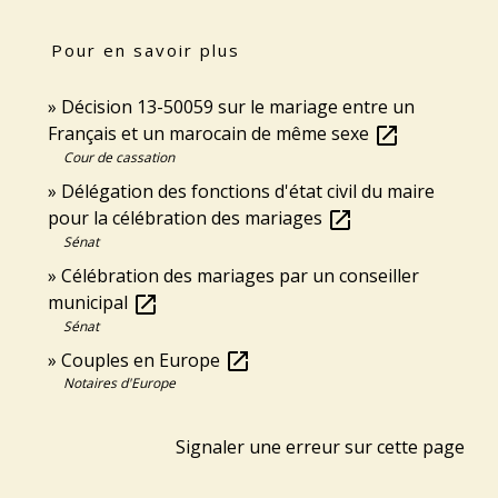
Pour en savoir plus
Décision 13-50059 sur le mariage entre un
Français et un marocain de même sexe
open_in_new
Cour de cassation
Délégation des fonctions d'état civil du maire
pour la célébration des mariages
open_in_new
Sénat
Célébration des mariages par un conseiller
municipal
open_in_new
Sénat
Couples en Europe
open_in_new
Notaires d'Europe
Signaler une erreur sur cette page