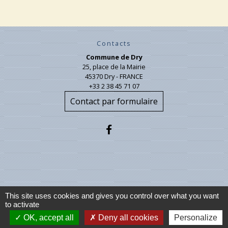
Contacts
Commune de Dry
25, place de la Mairie
45370 Dry - FRANCE
+33 2 38 45 71 07
Contact par formulaire
Liens
This site uses cookies and gives you control over what you want
to activate
OK, accept all
Deny all cookies
Personalize
Ministère de l'intérieur