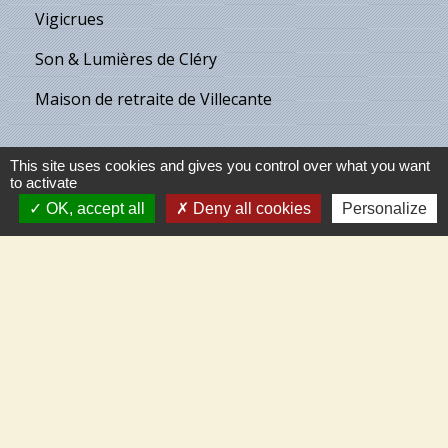
Vigicrues
Son & Lumières de Cléry
Maison de retraite de Villecante
This site uses cookies and gives you control over what you want
Partenaires
to activate
OK, accept all
Deny all cookies
Personalize
C.C.T.V.L.
Meung-sur-Loire
Beaugency
Cléry-St-André
Mareau-aux-Prés
Mézières-Lez-Cléry